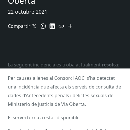
Oberta
22 octubre 2021
Compartir
La següent incidència es troba actualment
resolta
:
Per causes alienes al Consorci AOC, s’ha detectat
una incidència que afecta els serveis de consulta de
dades d’Antecedents penals i delictes sexuals del
Ministerio de Justicia de Via Oberta.
El servei torna a estar disponible.