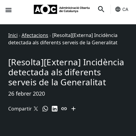
CA
Seu-e
Estat Serveis
Inici
›
Afectacions
›
[Resolta][Externa] Incidència
detectada als diferents serveis de la Generalitat
[Resolta][Externa] Incidència
detectada als diferents
serveis de la Generalitat
26 febrer 2020
Compartir