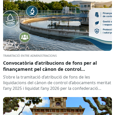
TRAMITACIÓ ENTRE ADMINISTRACIONS
Convocatòria d’atribucions de fons per al
finançament pel cànon de control
d’abocaments meritat l’any 2025 i liquidat l’any
S’obre la tramitació d’atribució de fons de les
2026
liquidacions del cànon de control d’abocaments meritat
l’any 2025 i liquidat l’any 2026 per la confederació
hidrogràfica corresponent,...