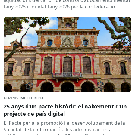
liquidacions del cànon de control d’abocaments meritat
l’any 2025 i liquidat l’any 2026 per la confederació
hidrogràfica corresponent,...
ADMINISTRACIÓ OBERTA
25 anys d’un pacte històric: el naixement d’un
projecte de país digital
El Pacte per a la promoció i el desenvolupament de la
Societat de la Informació a les administracions