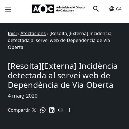
CA
Seu-e
Estat Serveis
Inici
›
Afectacions
›
[Resolta][Externa] Incidència
detectada al servei web de Dependència de Via
Oberta
[Resolta][Externa] Incidència
detectada al servei web de
Dependència de Via Oberta
4 maig 2020
Compartir