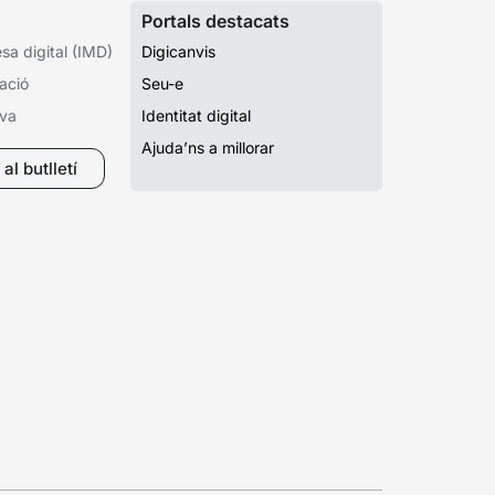
Portals destacats
a digital (IMD)
Digicanvis
ació
Seu-e
iva
Identitat digital
Ajuda’ns a millorar
al butlletí