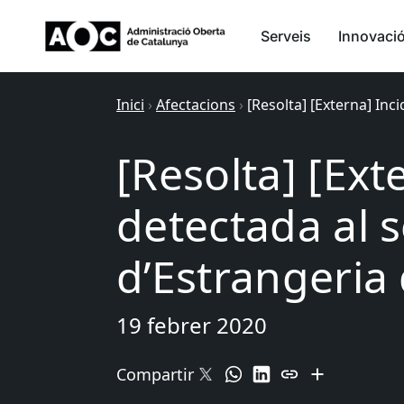
Serveis
Innovaci
Inici
›
Afectacions
›
[Resolta] [Externa] Inc
[Resolta] [Ext
detectada al s
d’Estrangeria
19 febrer 2020
Compartir