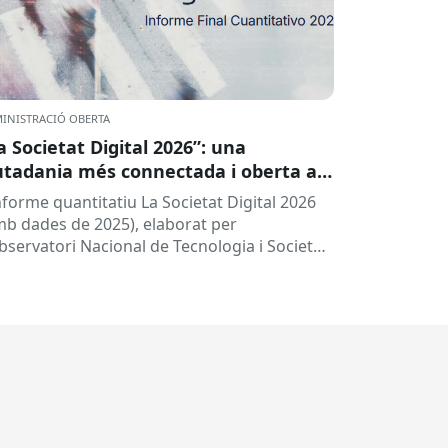
INISTRACIÓ OBERTA
a Societat Digital 2026”: una
utadania més connectada i oberta a
 intel·ligència artificial
informe quantitatiu La Societat Digital 2026
mb dades de 2025), elaborat per
Observatori Nacional de Tecnologia i Societat
TSI), ofereix una radiografia de l’estat de
.