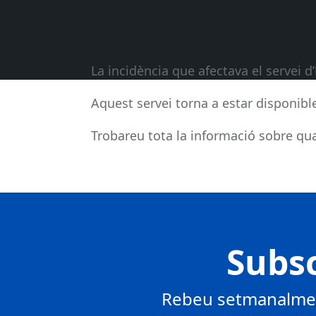
La incidència que afectava el servei d’
Aquest servei torna a estar disponibl
Trobareu tota la informació sobre qual
Subsc
Rebeu setmanalment