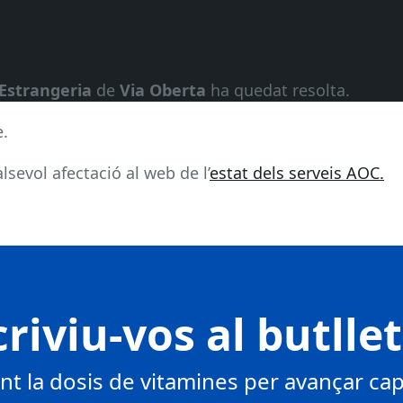
Estrangeria
de
Via Oberta
ha quedat resolta.
e.
sevol afectació al web de l’
estat dels serveis AOC.
riviu-vos al butlle
 la dosis de vitamines per avançar cap 