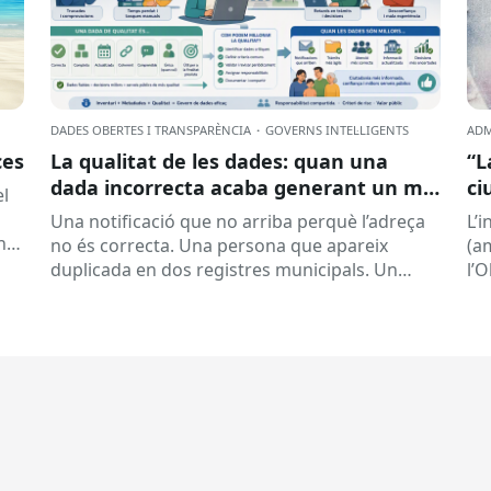
DADES OBERTES I TRANSPARÈNCIA
·
GOVERNS INTEL·LIGENTS
ADM
ces
La qualitat de les dades: quan una
“L
dada incorrecta acaba generant un mal
ci
el
servei
la
Una notificació que no arriba perquè l’adreça
L’
nt
no és correcta. Una persona que apareix
(a
duplicada en dos registres municipals. Un
l’
expedient que costa de localitzar perquè...
(ON
la..