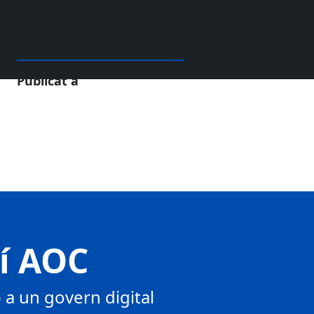
Publicat a
tí AOC
a un govern digital