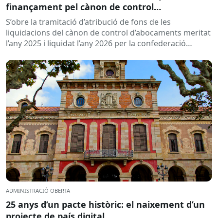
finançament pel cànon de control
d’abocaments meritat l’any 2025 i liquidat l’any
S’obre la tramitació d’atribució de fons de les
2026
liquidacions del cànon de control d’abocaments meritat
l’any 2025 i liquidat l’any 2026 per la confederació
hidrogràfica corresponent,...
ADMINISTRACIÓ OBERTA
25 anys d’un pacte històric: el naixement d’un
projecte de país digital