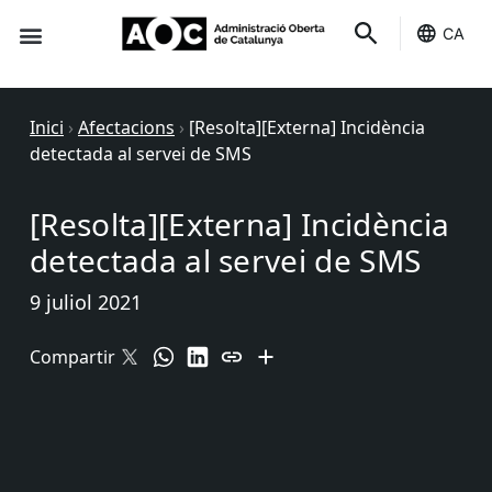
CA
Seu-e
Estat Serveis
Inici
›
Afectacions
›
[Resolta][Externa] Incidència
detectada al servei de SMS
[Resolta][Externa] Incidència
detectada al servei de SMS
9 juliol 2021
Compartir