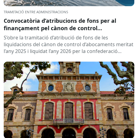
TRAMITACIÓ ENTRE ADMINISTRACIONS
Convocatòria d’atribucions de fons per al
finançament pel cànon de control
d’abocaments meritat l’any 2025 i liquidat l’any
S’obre la tramitació d’atribució de fons de les
2026
liquidacions del cànon de control d’abocaments meritat
l’any 2025 i liquidat l’any 2026 per la confederació
hidrogràfica corresponent,...