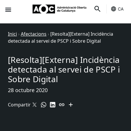
CA
Seu-e
Estat Serveis
Inici
›
Afectacions
›
[Resolta][Externa] Incidència
detectada al servei de PSCP i Sobre Digital
[Resolta][Externa] Incidència
detectada al servei de PSCP i
Sobre Digital
28 octubre 2020
Compartir