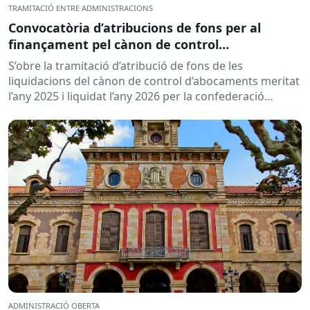
TRAMITACIÓ ENTRE ADMINISTRACIONS
Convocatòria d’atribucions de fons per al
finançament pel cànon de control
d’abocaments meritat l’any 2025 i liquidat l’any
S’obre la tramitació d’atribució de fons de les
2026
liquidacions del cànon de control d’abocaments meritat
l’any 2025 i liquidat l’any 2026 per la confederació
hidrogràfica corresponent,...
ADMINISTRACIÓ OBERTA