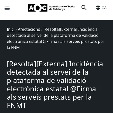
CA
Seu-e
Estat Serveis
Inici
›
Afectacions
›
[Resolta][Externa] Incidència
detectada al servei de la plataforma de validació
electrònica estatal @Firma i als serveis prestats per
la FNMT
[Resolta][Externa] Incidència
detectada al servei de la
plataforma de validació
electrònica estatal @Firma i
als serveis prestats per la
FNMT