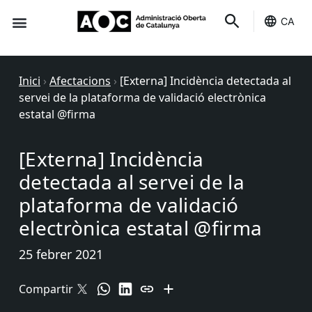
CA
Seu-e
Estat Serveis
Inici
›
Afectacions
›
[Externa] Incidència detectada al
servei de la plataforma de validació electrònica
estatal @firma
[Externa] Incidència
detectada al servei de la
plataforma de validació
electrònica estatal @firma
25 febrer 2021
Compartir