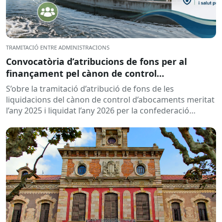
TRAMITACIÓ ENTRE ADMINISTRACIONS
Convocatòria d’atribucions de fons per al
finançament pel cànon de control
d’abocaments meritat l’any 2025 i liquidat l’any
S’obre la tramitació d’atribució de fons de les
2026
liquidacions del cànon de control d’abocaments meritat
l’any 2025 i liquidat l’any 2026 per la confederació
hidrogràfica corresponent,...