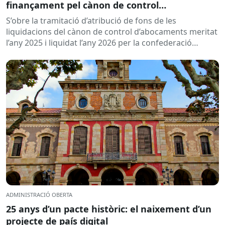
finançament pel cànon de control
d’abocaments meritat l’any 2025 i liquidat l’any
S’obre la tramitació d’atribució de fons de les
2026
liquidacions del cànon de control d’abocaments meritat
l’any 2025 i liquidat l’any 2026 per la confederació
hidrogràfica corresponent,...
ADMINISTRACIÓ OBERTA
25 anys d’un pacte històric: el naixement d’un
projecte de país digital