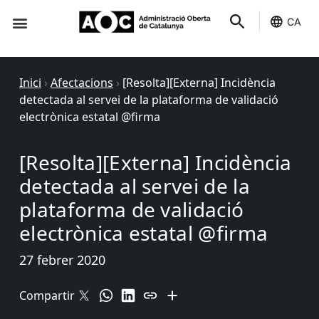
CA
Seu-e
Estat Serveis
Inici
›
Afectacions
›
[Resolta][Externa] Incidència
detectada al servei de la plataforma de validació
electrònica estatal @firma
[Resolta][Externa] Incidència
detectada al servei de la
plataforma de validació
electrònica estatal @firma
27 febrer 2020
Compartir