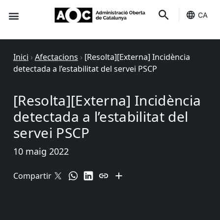
CA
Seu-e
Estat Serveis
Inici
›
Afectacions
›
[Resolta][Externa] Incidència
detectada a l’estabilitat del servei PSCP
[Resolta][Externa] Incidència
detectada a l’estabilitat del
servei PSCP
10 maig 2022
Compartir