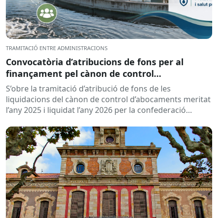
TRAMITACIÓ ENTRE ADMINISTRACIONS
Convocatòria d’atribucions de fons per al
finançament pel cànon de control
d’abocaments meritat l’any 2025 i liquidat l’any
S’obre la tramitació d’atribució de fons de les
2026
liquidacions del cànon de control d’abocaments meritat
l’any 2025 i liquidat l’any 2026 per la confederació
hidrogràfica corresponent,...