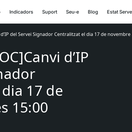
ó
Indicadors
Suport
Seu-e
Blog
Estat Serve
’IP del Servei Signador Centralitzat el dia 17 de novembre 
OC]Canvi d’IP
gnador
l dia 17 de
s 15:00