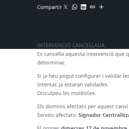
Compartir
INTERVENCIÓ CANCEL·LADA.
Es cancel·la aquesta intervenció que
determinar.
Si ja heu pogut configurar i validar 
intentar, ja estaran validades.
Disculpeu les molèsties.
Els dominis afectats per aquest canvi
Serveis afectats:
Signador Centralitz
El proper
dimecres 17 de novembre a