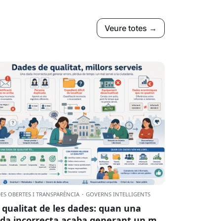
Veure totes →
ES OBERTES I TRANSPARÈNCIA
·
GOVERNS INTEL·LIGENTS
 qualitat de les dades: quan una
da incorrecta acaba generant un mal