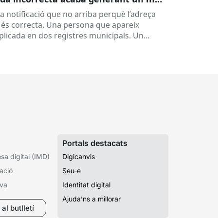
rvei
a notificació que no arriba perquè l’adreça
 és correcta. Una persona que apareix
plicada en dos registres municipals. Un
pedient que costa de localitzar perquè...
Portals destacats
a digital (IMD)
Digicanvis
ació
Seu-e
iva
Identitat digital
Ajuda’ns a millorar
al butlletí