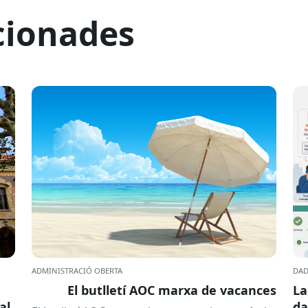
cionades
ADMINISTRACIÓ OBERTA
DAD
El butlletí AOC marxa de vacances
La
al
da