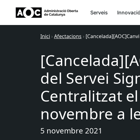
Serveis
Innovaci
Inici
›
Afectacions
›
[Cancelada][AOC]Canvi d
[Cancelada][A
del Servei Si
Centralitzat e
novembre a le
5 novembre 2021