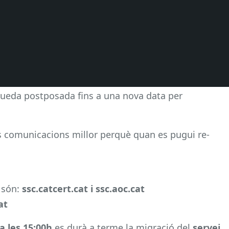
 queda postposada fins a una nova data per
les comunicacions millor perquè quan es pugui re-
 són:
ssc.catcert.cat i ssc.aoc.cat
at
 les 15:00h
es durà a terme la migració del
servei