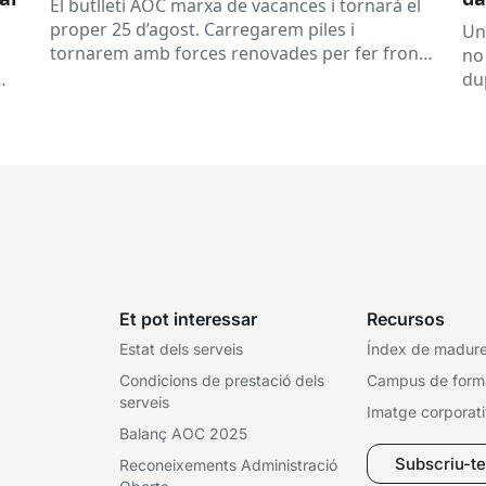
El butlletí AOC marxa de vacances i tornarà el
se
proper 25 d’agost. Carregarem piles i
Un
tornarem amb forces renovades per fer front
no
a una tardor ben...
du
ex
Et pot interessar
Recursos
Estat dels serveis
Índex de madures
Condicions de prestació dels
Campus de form
serveis
Imatge corporat
Balanç AOC 2025
Subscriu-te 
Reconeixements Administració