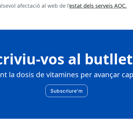
sevol afectació al web de l’
estat dels serveis AOC.
riviu-vos al butlle
 la dosis de vitamines per avançar cap 
Subscriure'm