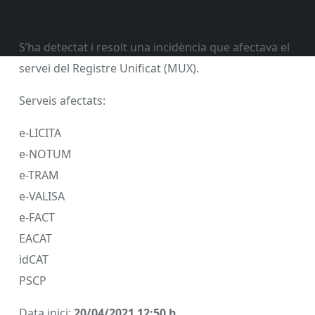
S’ha detectat i resolt una incidència que afectava el
servei del Registre Unificat (MUX).
Serveis afectats:
e-LICITA
e-NOTUM
e-TRAM
e-VALISA
e-FACT
EACAT
idCAT
PSCP
Data inici:
20/04/2021 12:50 h