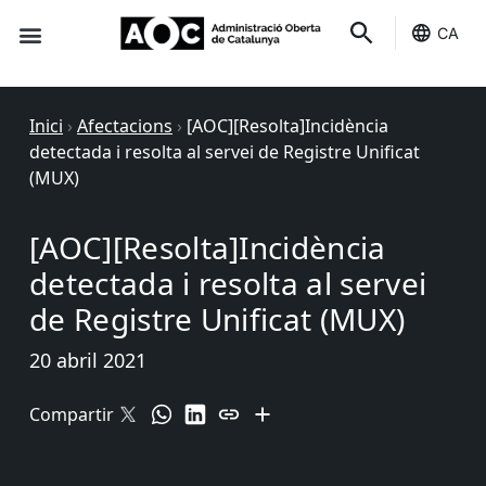
CA
Seu-e
Estat Serveis
Inici
›
Afectacions
›
[AOC][Resolta]Incidència
detectada i resolta al servei de Registre Unificat
(MUX)
[AOC][Resolta]Incidència
detectada i resolta al servei
de Registre Unificat (MUX)
20 abril 2021
Compartir