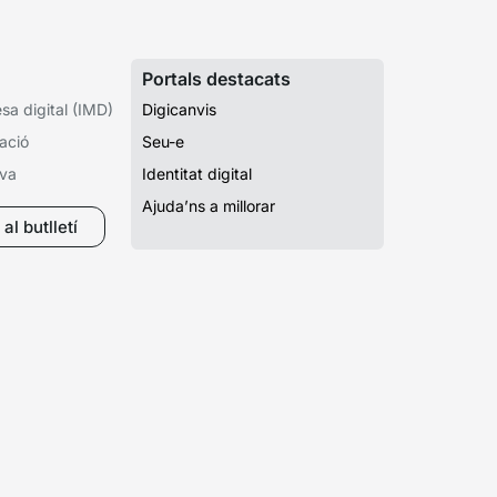
Portals destacats
a digital (IMD)
Digicanvis
ació
Seu-e
iva
Identitat digital
Ajuda’ns a millorar
al butlletí