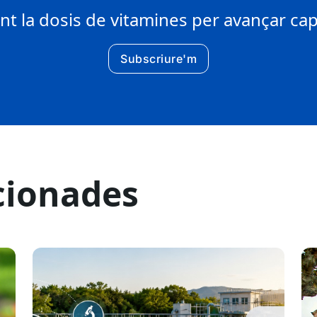
 la dosis de vitamines per avançar cap 
Subscriure'm
cionades