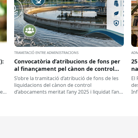
TRAMITACIÓ ENTRE ADMINISTRACIONS
ADM
):
Convocatòria d’atribucions de fons per
25
al finançament pel cànon de control
na
d’abocaments meritat l’any 2025 i
S’obre la tramitació d’atribució de fons de les
El 
liquidat l’any 2026
liquidacions del cànon de control
de
 es
d’abocaments meritat l’any 2025 i liquidat l’any
In
2026 per la confederació hidrogràfica
cat
corresponent,...