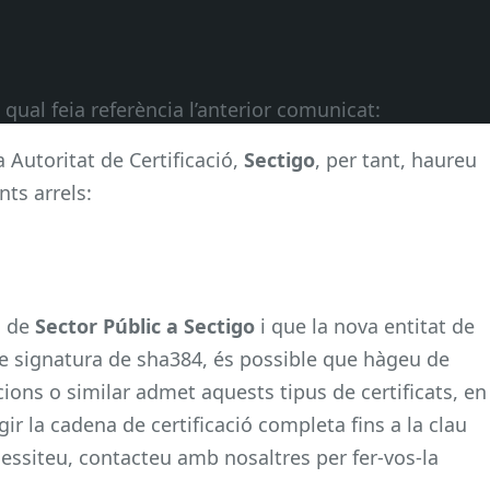
 qual feia referència l’anterior comunicat:
a Autoritat de Certificació,
Sectigo
, per tant, haureu
nts arrels:
ó de
Sector Públic a Sectigo
i que la nova entitat de
 de signatura de sha384, és possible que hàgeu de
acions o similar admet aquests tipus de certificats, en
ir la cadena de certificació completa fins a la clau
cessiteu, contacteu amb nosaltres per fer-vos-la