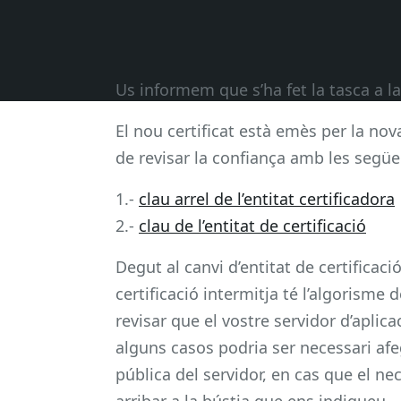
Us informem que s’ha fet la tasca a la
El nou certificat està emès per la nov
de revisar la confiança amb les següe
1.-
clau arrel de l’entitat certificadora
2.-
clau de l’entitat de certificació
Degut al canvi d’entitat de certificaci
certificació intermitja té l’algorisme
revisar que el vostre servidor d’aplic
alguns casos podria ser necessari afeg
pública del servidor, en cas que el ne