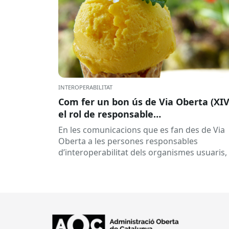
INTEROPERABILITAT
Com fer un bon ús de Via Oberta (XIV
el rol de responsable
d’interoperabilitat, al dia
En les comunicacions que es fan des de Via
Oberta a les persones responsables
d’interoperabilitat dels organismes usuaris,
reben múltiples respostes automàtiques
indicant que la...