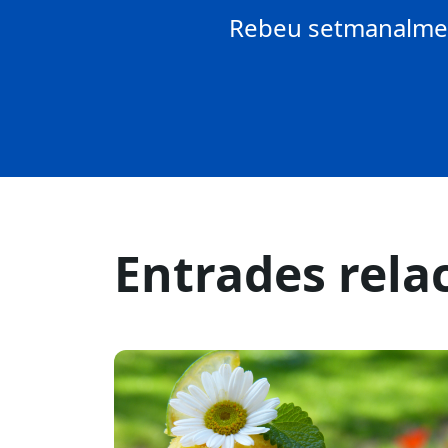
Rebeu setmanalment
Entrades rela