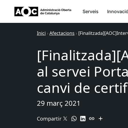
Serveis
Innovaci
Inici
›
Afectacions
›
[Finalitzada][AOC]Inter
[Finalitzada]
al servei Port
canvi de certif
29 març 2021
Compartir