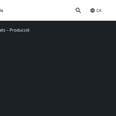
is
CA
tats – Producció