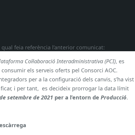
 qual feia referència l’anterior comunicat:
lataforma Col·laboració Interadministrativa (PCI)
, es
r consumir els serveis oferts pel Consorci AOC.
tegradors per a la configuració dels canvis, s’ha vist
car, i per tant, es decideix prorrogar la data límit
 de setembre de 2021
per a l’entorn de
Producció
.
Descàrrega