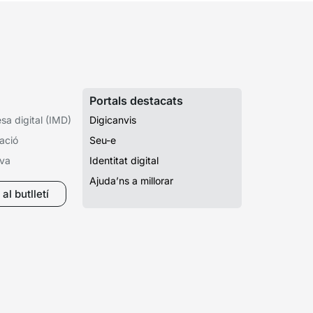
Portals destacats
a digital (IMD)
Digicanvis
ació
Seu-e
iva
Identitat digital
Ajuda’ns a millorar
al butlletí