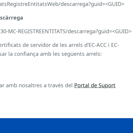
litatsRegistreEntitatsWeb/descarrega?guid=<GUID>
escàrrega
PCI30-MC-REGISTREENTITATS/descarrega?guid=<GUID>
tificats de servidor de les arrels d’EC-ACC i EC-
sar la confiança amb les següents arrels:
ar amb nosaltres a través del
Portal de Suport