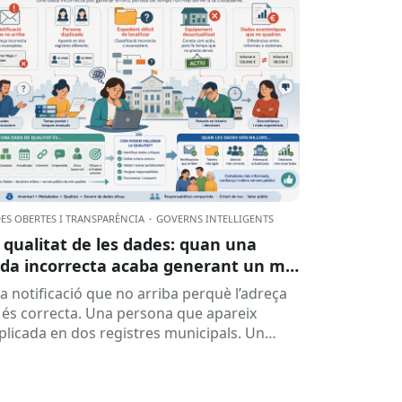
ES OBERTES I TRANSPARÈNCIA
·
GOVERNS INTEL·LIGENTS
 qualitat de les dades: quan una
da incorrecta acaba generant un mal
rvei
a notificació que no arriba perquè l’adreça
 és correcta. Una persona que apareix
plicada en dos registres municipals. Un
pedient que costa de localitzar perquè...