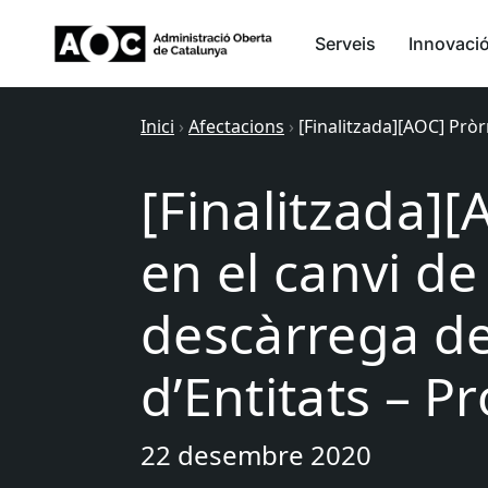
Serveis
Innovaci
Inici
›
Afectacions
›
[Finalitzada][AOC] Pròr
[Finalitzada]
en el canvi de
descàrrega de
d’Entitats – P
22 desembre 2020