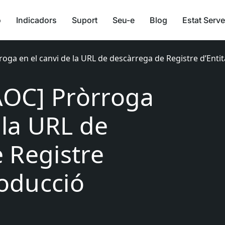
ó
Indicadors
Suport
Seu-e
Blog
Estat Serve
roga en el canvi de la URL de descàrrega de Registre d’Enti
[AOC] Pròrroga
 la URL de
 Registre
roducció