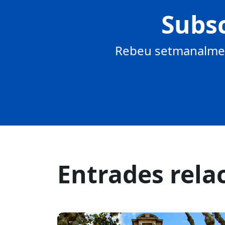
Subsc
Rebeu setmanalment
Entrades rela