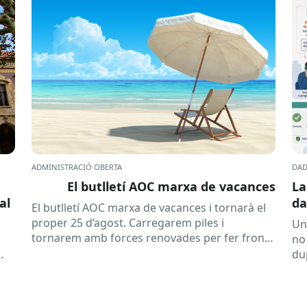
ADMINISTRACIÓ OBERTA
DAD
El butlletí AOC marxa de vacances
La
al
da
El butlletí AOC marxa de vacances i tornarà el
se
proper 25 d’agost. Carregarem piles i
Un
tornarem amb forces renovades per fer front
no
a una tardor ben...
du
ex