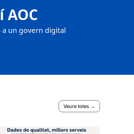
tí AOC
a un govern digital
Veure totes →