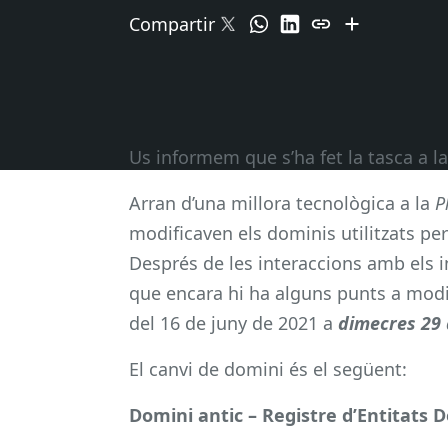
Compartir
Us informem que s’ha fet la tasca a la
Arran d’una millora tecnològica a la
P
modificaven els dominis utilitzats pe
Després de les interaccions amb els in
que encara hi ha alguns punts a modifi
del 16 de juny de 2021 a
d
imecres 29
El canvi de domini és el següent:
Domini antic – Registre d’Entitats 