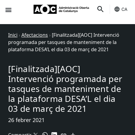
CA
Seu-e
Estat Serveis
Inici
›
Afectacions
›
[Finalitzada][AOC] Intervenció
programada per tasques de manteniment de la
plataforma DESA’L el dia 03 de març de 2021
[Finalitzada][AOC]
Intervenció programada per
tasques de manteniment de
la plataforma DESA’L el dia
03 de març de 2021
26 febrer 2021