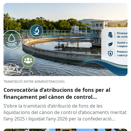
TRAMITACIÓ ENTRE ADMINISTRACIONS
Convocatòria d’atribucions de fons per al
finançament pel cànon de control
d’abocaments meritat l’any 2025 i liquidat l’any
S’obre la tramitació d’atribució de fons de les
2026
liquidacions del cànon de control d’abocaments meritat
l’any 2025 i liquidat l’any 2026 per la confederació
hidrogràfica corresponent,...