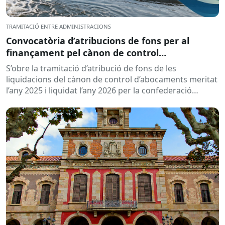
TRAMITACIÓ ENTRE ADMINISTRACIONS
Convocatòria d’atribucions de fons per al
finançament pel cànon de control
d’abocaments meritat l’any 2025 i liquidat l’any
S’obre la tramitació d’atribució de fons de les
2026
liquidacions del cànon de control d’abocaments meritat
l’any 2025 i liquidat l’any 2026 per la confederació
hidrogràfica corresponent,...