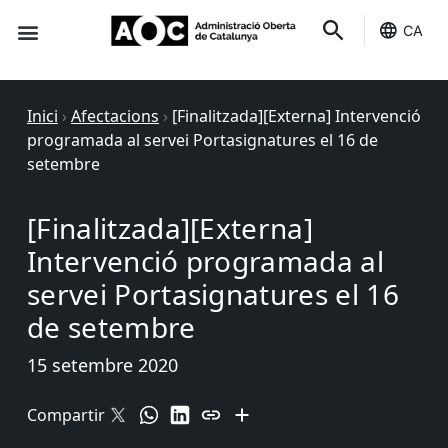
CA
Seu-e
Estat Serveis
Inici
›
Afectacions
›
[Finalitzada][Externa] Intervenció
programada al servei Portasignatures el 16 de
setembre
[Finalitzada][Externa]
Intervenció programada al
servei Portasignatures el 16
de setembre
15 setembre 2020
Compartir