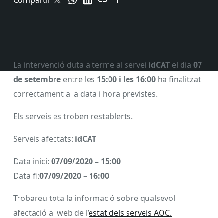
Compartir
La intervenció duta a terme al servei
idCAT
el dia
07
de setembre
entre les
15:00 i les 16:00
ha finalitzat
correctament a la data i hora previstes.
Els serveis es troben restablerts.
Serveis afectats:
idCAT
Data inici:
07/09/2020 – 15:00
Data fi:
07/09/2020 – 16:00
Trobareu tota la informació sobre qualsevol
afectació al web de l’
estat dels serveis AOC.