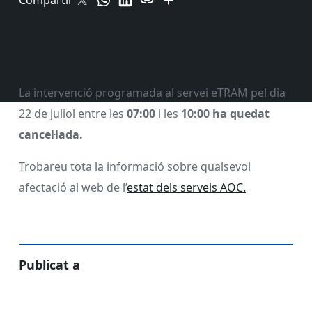
Compartir
La intervenció programada al servei eTRAM pel dia
22 de juliol entre les
07:00
i les
10:00 ha quedat
cancel·lada.
Trobareu tota la informació sobre qualsevol
afectació al web de l’
estat dels serveis AOC.
Publicat a