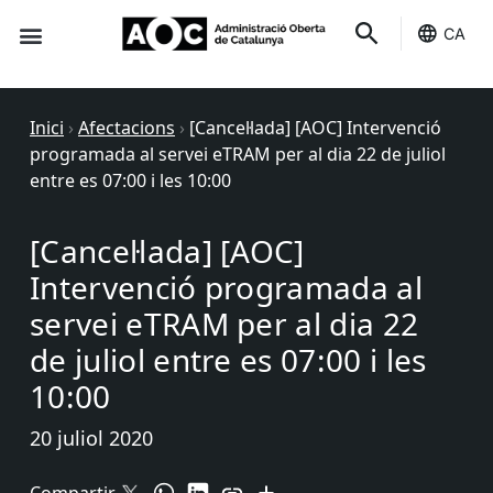
CA
Seu-e
Estat Serveis
Inici
›
Afectacions
›
[Cancel·lada] [AOC] Intervenció
programada al servei eTRAM per al dia 22 de juliol
entre es 07:00 i les 10:00
[Cancel·lada] [AOC]
Intervenció programada al
servei eTRAM per al dia 22
de juliol entre es 07:00 i les
10:00
20 juliol 2020