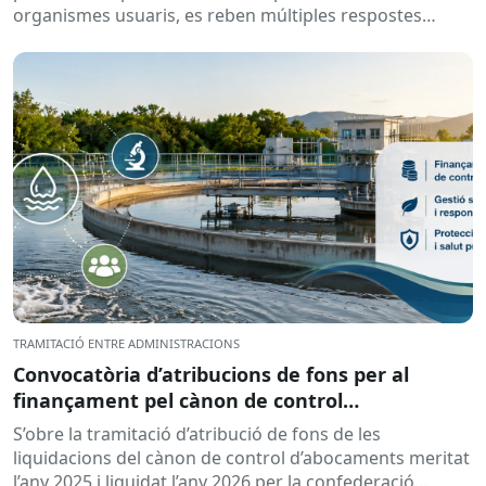
organismes usuaris, es reben múltiples respostes
automàtiques indicant que la...
TRAMITACIÓ ENTRE ADMINISTRACIONS
Convocatòria d’atribucions de fons per al
finançament pel cànon de control
d’abocaments meritat l’any 2025 i liquidat l’any
S’obre la tramitació d’atribució de fons de les
2026
liquidacions del cànon de control d’abocaments meritat
l’any 2025 i liquidat l’any 2026 per la confederació