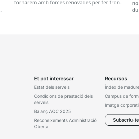
tornarem amb forces renovades per fer front
no
a una tardor ben...
du
ex
Et pot interessar
Recursos
Estat dels serveis
Índex de madures
Condicions de prestació dels
Campus de form
serveis
Imatge corporat
Balanç AOC 2025
Subscriu-te 
Reconeixements Administració
Oberta