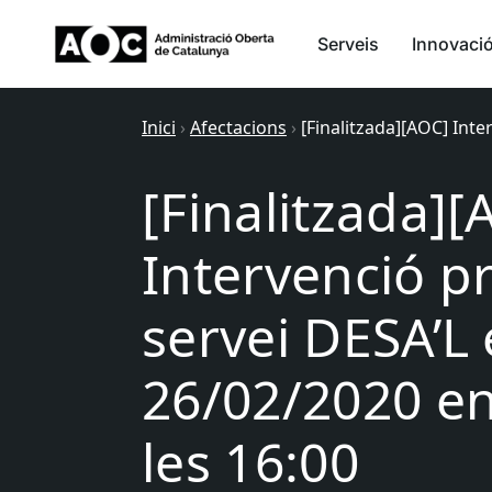
Serveis
Innovaci
Inici
›
Afectacions
›
[Finalitzada][AOC] Inte
[Finalitzada][
Intervenció p
servei DESA’L 
26/02/2020 ent
les 16:00