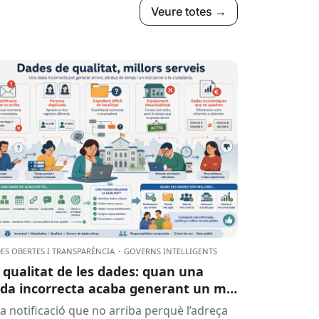
Veure totes →
ES OBERTES I TRANSPARÈNCIA
·
GOVERNS INTEL·LIGENTS
 qualitat de les dades: quan una
da incorrecta acaba generant un mal
rvei
a notificació que no arriba perquè l’adreça