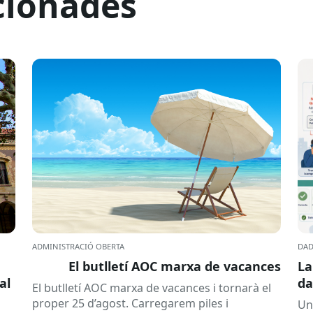
cionades
ADMINISTRACIÓ OBERTA
DAD
El butlletí AOC marxa de vacances
La
al
da
El butlletí AOC marxa de vacances i tornarà el
se
proper 25 d’agost. Carregarem piles i
Un