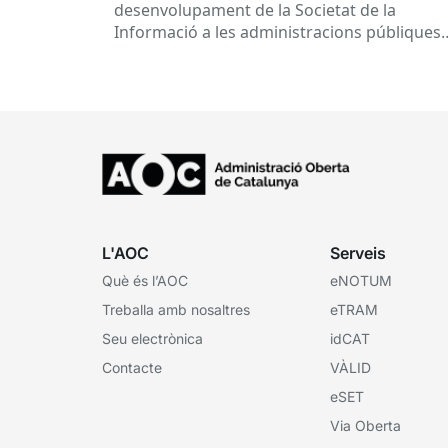
desenvolupament de la Societat de la
Informació a les administracions públiques
catalanes ha fet 25 anys. Signat el...
L'AOC
Serveis
Què és l’AOC
eNOTUM
Treballa amb nosaltres
eTRAM
Seu electrònica
idCAT
Contacte
VÀLID
eSET
Via Oberta