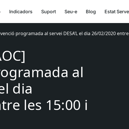
ó
Indicadors
Suport
Seu-e
Blog
Estat Serve
rvenció programada al servei DESA’L el dia 26/02/2020 entre l
AOC]
rogramada al
el dia
re les 15:00 i