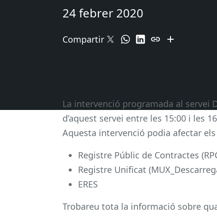
24 febrer 2020
Compartir
La intervenció programada al servei 
d’aquest servei entre les 15:00 i les 1
Aquesta intervenció podia afectar els 
Registre Públic de Contractes (RP
Registre Unificat (MUX_Descarreg
ERES
Trobareu tota la informació sobre qual