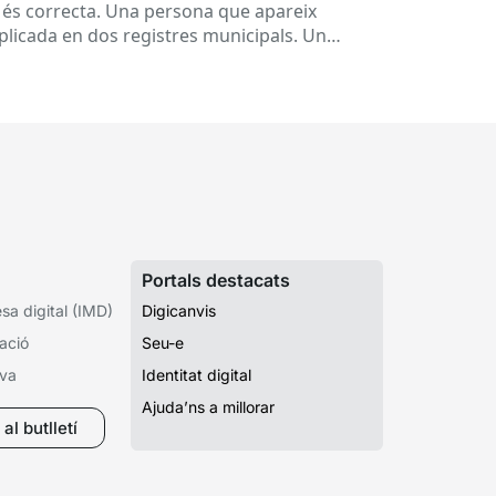
 és correcta. Una persona que apareix
plicada en dos registres municipals. Un
pedient que costa de localitzar perquè...
Portals destacats
a digital (IMD)
Digicanvis
ació
Seu-e
iva
Identitat digital
Ajuda’ns a millorar
al butlletí