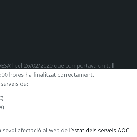
DESA’l pel 26/02/2020 que comportava un tall
6:00 hores ha finalitzat correctament.
serveis de:
C)
a)
sevol afectació al web de l’
estat dels serveis AOC.