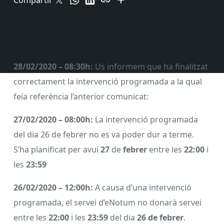
Compartir
28/02/2020 – 08:30h:
Us informem que ha finalitzat
correctament la intervenció programada a la qual
feia referència l’anterior comunicat:
27/02/2020 – 08:00h:
La intervenció programada
del dia 26 de febrer no es va poder dur a terme.
S’ha planificat per avui
27
de
febrer
entre les
22:00
i
les
23:59
26/02/2020 – 12:00h:
A causa d’una intervenció
programada, el servei d’eNotum no donarà servei
entre les
22:00
i les
23:59
del dia
26 de febrer
.