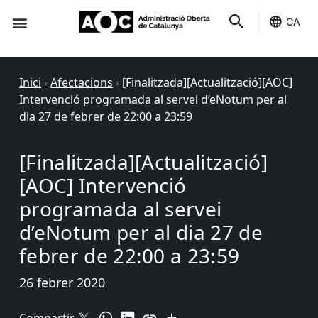
CA
Seu-e
Estat Serveis
Inici
›
Afectacions
›
[Finalitzada][Actualització][AOC]
Intervenció programada al servei d’eNotum per al
dia 27 de febrer de 22:00 a 23:59
[Finalitzada][Actualització]
[AOC] Intervenció
programada al servei
d’eNotum per al dia 27 de
febrer de 22:00 a 23:59
26 febrer 2020