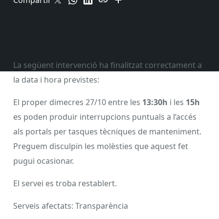
Compartir
La següent intervenció ha finalitzat correctament a
la data i hora previstes:
El proper dimecres 27/10 entre les
13:30h
i les
15h
es poden produir interrupcions puntuals a l’accés
als portals per tasques tècniques de manteniment.
Preguem disculpin les molèsties que aquest fet
pugui ocasionar.
El servei es troba restablert.
Serveis afectats: Transparència