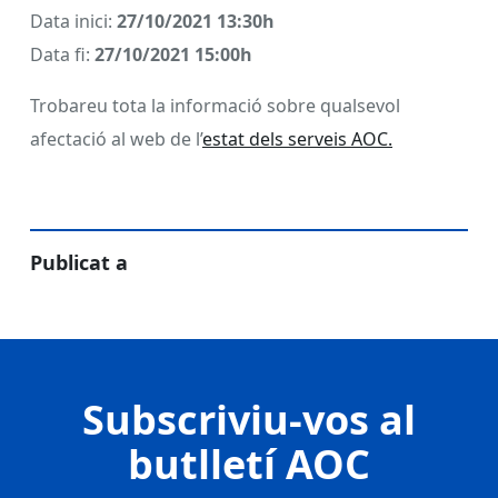
Data inici:
27/10/2021 13:30h
Data fi:
27/10/2021 15:00h
Trobareu tota la informació sobre qualsevol
afectació al web de l’
estat dels serveis AOC.
Publicat a
Subscriviu-vos al
butlletí AOC