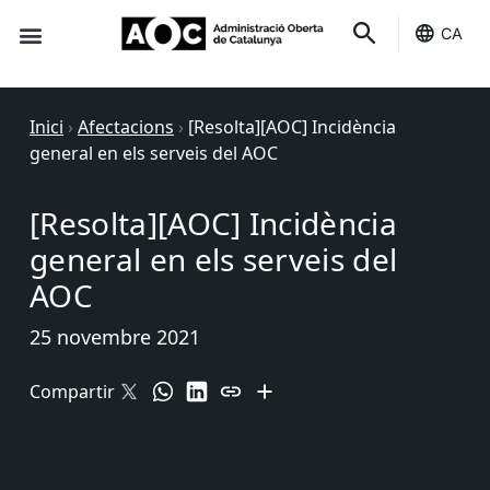
CA
Seu-e
Estat Serveis
Inici
›
Afectacions
›
[Resolta][AOC] Incidència
general en els serveis del AOC
[Resolta][AOC] Incidència
general en els serveis del
AOC
25 novembre 2021
Compartir