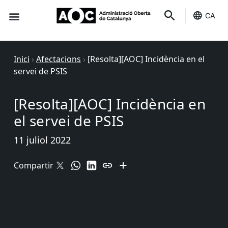
CA
Seu-e
Estat Serveis
Inici
›
Afectacions
›
[Resolta][AOC] Incidència en el
servei de PSIS
[Resolta][AOC] Incidència en
el servei de PSIS
11 juliol 2022
Compartir