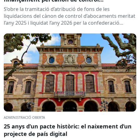
d’abocaments meritat l’any 2025 i liquidat l’any
S’obre la tramitació d’atribució de fons de les
2026
liquidacions del cànon de control d’abocaments meritat
l’any 2025 i liquidat l’any 2026 per la confederació
hidrogràfica corresponent,...
ADMINISTRACIÓ OBERTA
25 anys d’un pacte històric: el naixement d’un
projecte de país digital