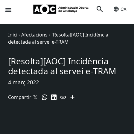
CA
Seu-e
Estat Serveis
Inici
›
Afectacions
›
[Resolta][AOC] Incidència
detectada al servei e-TRAM
[Resolta][AOC] Incidència
detectada al servei e-TRAM
4 març 2022
Compartir