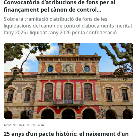
Convocatòria d’atribucions de fons per al
finançament pel cànon de control
d’abocaments meritat l’any 2025 i liquidat l’any
S’obre la tramitació d’atribució de fons de les
2026
liquidacions del cànon de control d’abocaments meritat
l’any 2025 i liquidat l’any 2026 per la confederació
hidrogràfica corresponent,...
ADMINISTRACIÓ OBERTA
25 anys d’un pacte històric: el naixement d’un