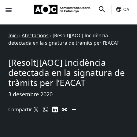
CA
Seu-e
Estat Serveis
Inici
›
Afectacions
›
[Resolt][AOC] Incidència
detectada en la signatura de tràmits per l’EACAT
[Resolt][AOC] Incidència
detectada en la signatura de
tràmits per l’EACAT
3 desembre 2020
Compartir