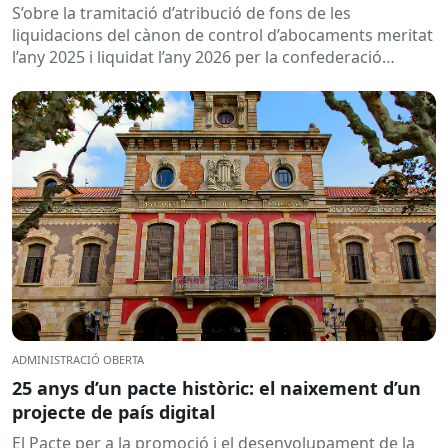
d’abocaments meritat l’any 2025 i liquidat l’any
S’obre la tramitació d’atribució de fons de les
2026
liquidacions del cànon de control d’abocaments meritat
l’any 2025 i liquidat l’any 2026 per la confederació
hidrogràfica corresponent,...
ADMINISTRACIÓ OBERTA
25 anys d’un pacte històric: el naixement d’un
projecte de país digital
El Pacte per a la promoció i el desenvolupament de la