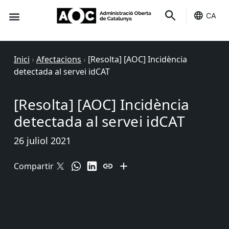
CA
Seu-e
Estat Serveis
Inici
›
Afectacions
›
[Resolta] [AOC] Incidència
detectada al servei idCAT
[Resolta] [AOC] Incidència
detectada al servei idCAT
26 juliol 2021
Compartir