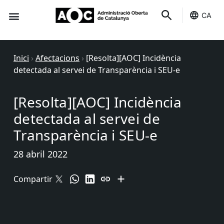
CA
Seu-e
Estat Serveis
Inici
›
Afectacions
›
[Resolta][AOC] Incidència
detectada al servei de Transparència i SEU-e
[Resolta][AOC] Incidència
detectada al servei de
Transparència i SEU-e
28 abril 2022
Compartir