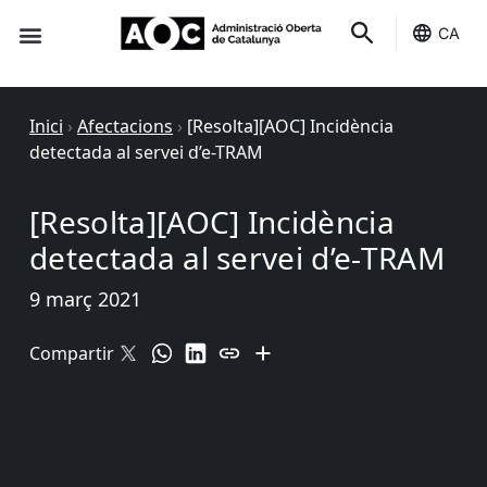
CA
Seu-e
Estat Serveis
Inici
›
Afectacions
›
[Resolta][AOC] Incidència
detectada al servei d’e-TRAM
[Resolta][AOC] Incidència
detectada al servei d’e-TRAM
9 març 2021
Compartir