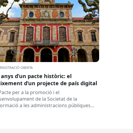
INISTRACIÓ OBERTA
 anys d’un pacte històric: el
ixement d’un projecte de país digital
Pacte per a la promoció i el
senvolupament de la Societat de la
formació a les administracions públiques
alanes ha fet 25 anys. Signat el...