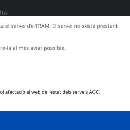
lta
:
a el servei d’e-TRAM. El servei no s’està prestant
re-la al més aviat possible.
l afectació al web de l’
estat dels serveis AOC.