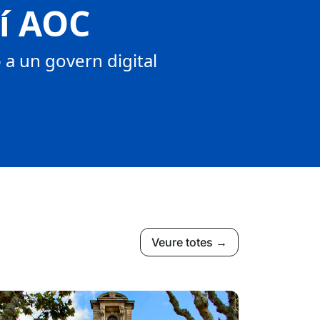
tí AOC
a un govern digital
Veure totes →