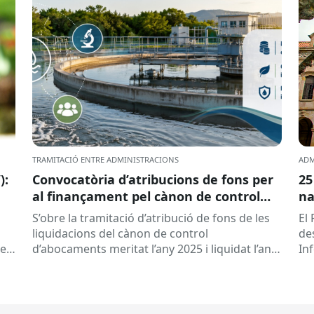
TRAMITACIÓ ENTRE ADMINISTRACIONS
ADM
):
Convocatòria d’atribucions de fons per
25
al finançament pel cànon de control
na
d’abocaments meritat l’any 2025 i
S’obre la tramitació d’atribució de fons de les
El 
liquidat l’any 2026
liquidacions del cànon de control
de
 es
d’abocaments meritat l’any 2025 i liquidat l’any
In
2026 per la confederació hidrogràfica
cat
corresponent,...