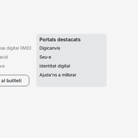
Portals destacats
a digital (IMD)
Digicanvis
ació
Seu-e
iva
Identitat digital
Ajuda’ns a millorar
al butlletí