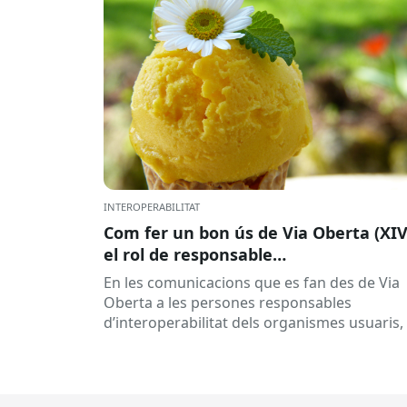
INTEROPERABILITAT
Com fer un bon ús de Via Oberta (XIV
el rol de responsable
d’interoperabilitat, al dia
En les comunicacions que es fan des de Via
Oberta a les persones responsables
d’interoperabilitat dels organismes usuaris,
reben múltiples respostes automàtiques
indicant que la...