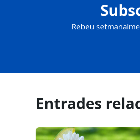
Subsc
Rebeu setmanalment
Entrades rela