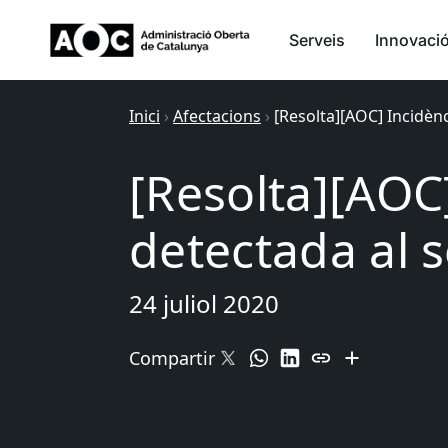
Serveis
Innovaci
Inici
›
Afectacions
›
[Resolta][AOC] Incidèn
[Resolta][AOC
detectada al 
24 juliol 2020
Compartir