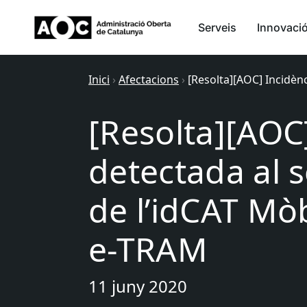
Serveis
Innovaci
Inici
›
Afectacions
›
[Resolta][AOC] Incidèn
[Resolta][AOC
detectada al 
de l’idCAT Mò
e-TRAM
11 juny 2020