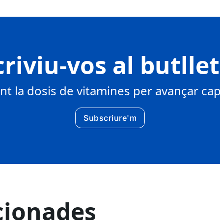
riviu-vos al butlle
 la dosis de vitamines per avançar cap 
Subscriure'm
cionades