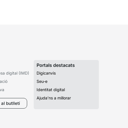
una tardor ben...
Portals destacats
a digital (IMD)
Digicanvis
ació
Seu-e
iva
Identitat digital
Ajuda’ns a millorar
al butlletí