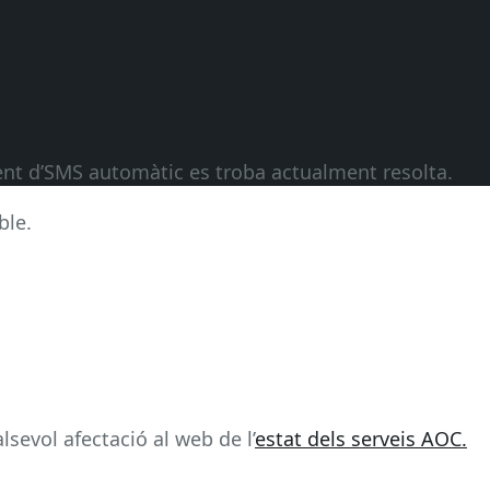
ment d’SMS automàtic es troba actualment resolta.
ble.
sevol afectació al web de l’
estat dels serveis AOC.