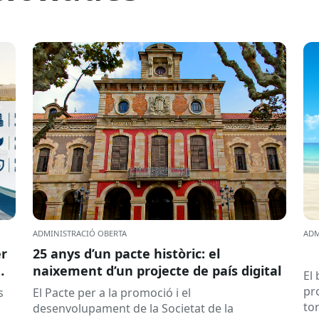
ADMINISTRACIÓ OBERTA
ADM
er
25 anys d’un pacte històric: el
naixement d’un projecte de país digital
El
pr
s
El Pacte per a la promoció i el
to
desenvolupament de la Societat de la