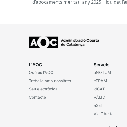
d’abocaments meritat l’any 2025 i liquidat l’
2026 per la confederació hidrogràfica
corresponent,...
L'AOC
Serveis
Què és l’AOC
eNOTUM
Treballa amb nosaltres
eTRAM
Seu electrònica
idCAT
Contacte
VÀLID
eSET
Via Oberta