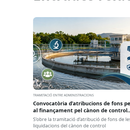
TRAMITACIÓ ENTRE ADMINISTRACIONS
Convocatòria d’atribucions de fons p
al finançament pel cànon de control
d’abocaments meritat l’any 2025 i
S’obre la tramitació d’atribució de fons de le
liquidat l’any 2026
liquidacions del cànon de control