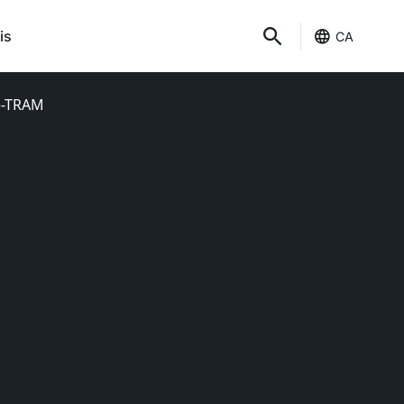
is
CA
 e-TRAM