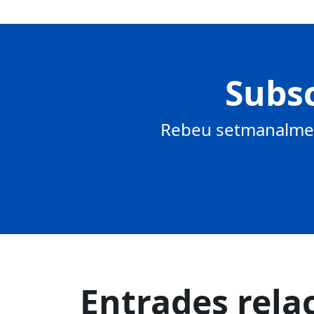
Subsc
Rebeu setmanalment
Entrades rela