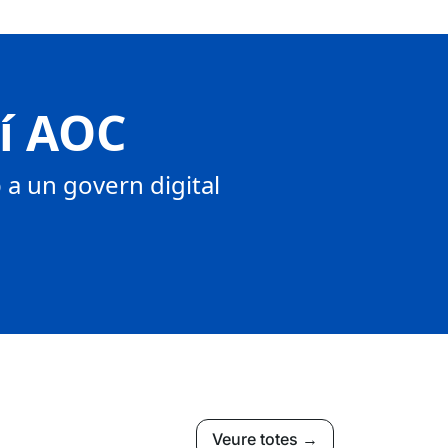
tí AOC
a un govern digital
Veure totes →