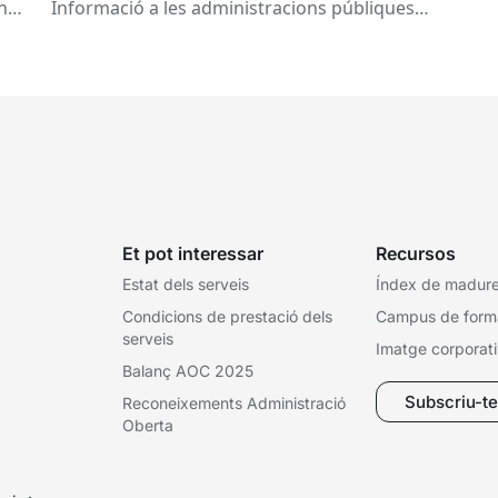
a 
any
Informació a les administracions públiques
catalanes ha fet 25 anys. Signat el...
Et pot interessar
Recursos
Estat dels serveis
Índex de madures
Condicions de prestació dels
Campus de form
serveis
Imatge corporat
Balanç AOC 2025
Subscriu-te 
Reconeixements Administració
Oberta