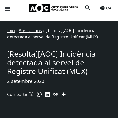
CA
Seu-e
Estat Serveis
Inici
›
Afectacions
›
[Resolta][AOC] Incidència
detectada al servei de Registre Unificat (MUX)
[Resolta][AOC] Incidència
detectada al servei de
Registre Unificat (MUX)
2 setembre 2020
Compartir