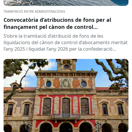
TRAMITACIÓ ENTRE ADMINISTRACIONS
Convocatòria d’atribucions de fons per al
finançament pel cànon de control
d’abocaments meritat l’any 2025 i liquidat l’any
S’obre la tramitació d’atribució de fons de les
2026
liquidacions del cànon de control d’abocaments meritat
l’any 2025 i liquidat l’any 2026 per la confederació
hidrogràfica corresponent,...