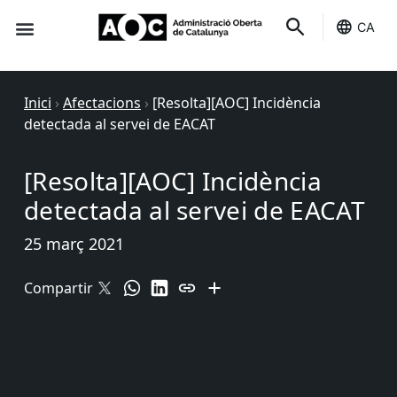
CA
Seu-e
Estat Serveis
Inici
›
Afectacions
›
[Resolta][AOC] Incidència
detectada al servei de EACAT
[Resolta][AOC] Incidència
detectada al servei de EACAT
25 març 2021
Compartir