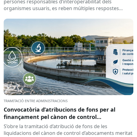
persones responsables d’interoperabilitat dels
organismes usuaris, es reben múltiples respostes
automàtiques indicant que la...
TRAMITACIÓ ENTRE ADMINISTRACIONS
Convocatòria d’atribucions de fons per al
finançament pel cànon de control
d’abocaments meritat l’any 2025 i liquidat l’any
S’obre la tramitació d’atribució de fons de les
2026
liquidacions del cànon de control d’abocaments meritat