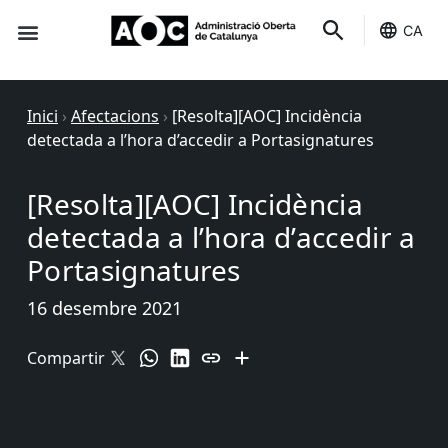
CA
Seu-e
Estat Serveis
Inici
›
Afectacions
›
[Resolta][AOC] Incidència
detectada a l’hora d’accedir a Portasignatures
[Resolta][AOC] Incidència
detectada a l’hora d’accedir a
Portasignatures
16 desembre 2021
Compartir