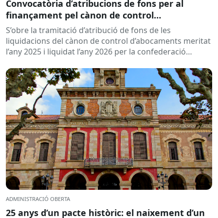
Convocatòria d’atribucions de fons per al
finançament pel cànon de control
d’abocaments meritat l’any 2025 i liquidat l’any
S’obre la tramitació d’atribució de fons de les
2026
liquidacions del cànon de control d’abocaments meritat
l’any 2025 i liquidat l’any 2026 per la confederació
hidrogràfica corresponent,...
ADMINISTRACIÓ OBERTA
25 anys d’un pacte històric: el naixement d’un