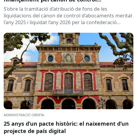
d’abocaments meritat l’any 2025 i liquidat l’any
S’obre la tramitació d’atribució de fons de les
2026
liquidacions del cànon de control d’abocaments meritat
l’any 2025 i liquidat l’any 2026 per la confederació
hidrogràfica corresponent,...
ADMINISTRACIÓ OBERTA
25 anys d’un pacte històric: el naixement d’un
projecte de país digital