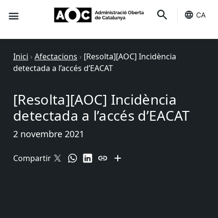
CA
Seu-e
Estat Serveis
Inici
›
Afectacions
›
[Resolta][AOC] Incidència
detectada a l’accés d’EACAT
[Resolta][AOC] Incidència
detectada a l’accés d’EACAT
2 novembre 2021
Compartir