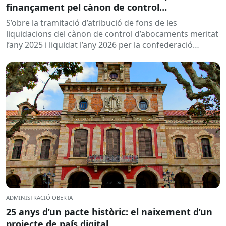
finançament pel cànon de control
d’abocaments meritat l’any 2025 i liquidat l’any
S’obre la tramitació d’atribució de fons de les
2026
liquidacions del cànon de control d’abocaments meritat
l’any 2025 i liquidat l’any 2026 per la confederació
hidrogràfica corresponent,...
ADMINISTRACIÓ OBERTA
25 anys d’un pacte històric: el naixement d’un
projecte de país digital