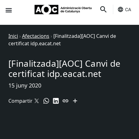
CA
Seu-e
Estat Serveis
Inici
›
Afectacions
›
[Finalitzada][AOC] Canvi de
certificat idp.eacat.net
[Finalitzada][AOC] Canvi de
certificat idp.eacat.net
15 juny 2020
Compartir