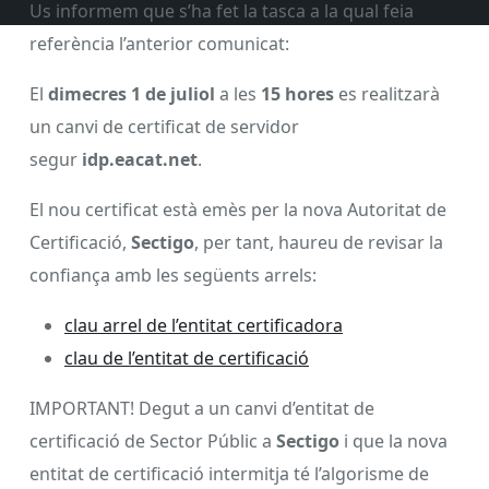
Us informem que s’ha fet la tasca a la qual feia
referència l’anterior comunicat:
El
dimecres 1 de juliol
a les
15 hores
es realitzarà
un canvi de certificat de servidor
segur
idp.eacat.net
.
El nou certificat està emès per la nova Autoritat de
Certificació,
Sectigo
, per tant, haureu de revisar la
confiança amb les següents arrels:
clau arrel de l’entitat certificadora
clau de l’entitat de certificació
IMPORTANT! Degut a un canvi d’entitat de
certificació de Sector Públic a
Sectigo
i que la nova
entitat de certificació intermitja té l’algorisme de