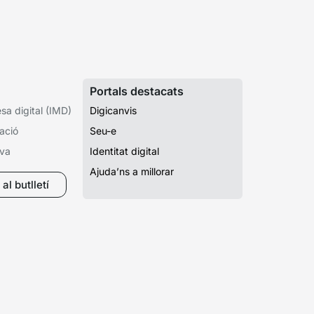
Portals destacats
a digital (IMD)
Digicanvis
ació
Seu-e
iva
Identitat digital
Ajuda’ns a millorar
al butlletí