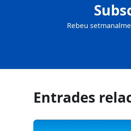
Subsc
Rebeu setmanalment
Entrades rela