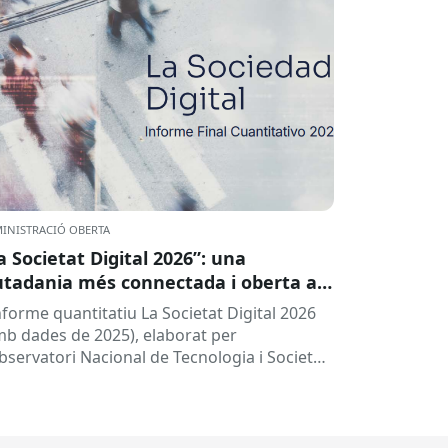
INISTRACIÓ OBERTA
a Societat Digital 2026”: una
utadania més connectada i oberta a
 intel·ligència artificial
informe quantitatiu La Societat Digital 2026
mb dades de 2025), elaborat per
Observatori Nacional de Tecnologia i Societat
TSI), ofereix una radiografia de l’estat de
.