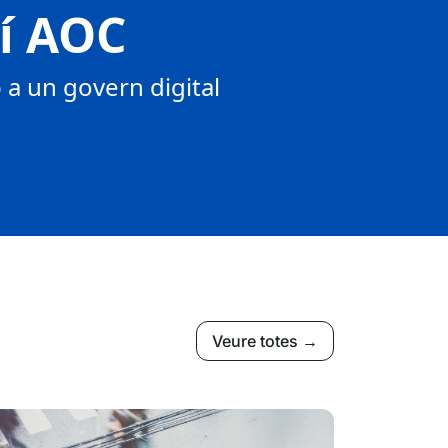
tí AOC
a un govern digital
Veure totes →