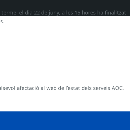
a terme el dia 22 de juny, a les 15 hores ha finalitzat
s.
sevol afectació al web de l’estat dels serveis AOC.