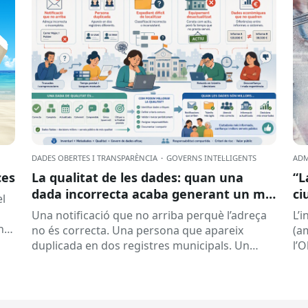
DADES OBERTES I TRANSPARÈNCIA
·
GOVERNS INTEL·LIGENTS
ADM
ces
La qualitat de les dades: quan una
“L
dada incorrecta acaba generant un mal
ci
el
servei
la
Una notificació que no arriba perquè l’adreça
L’
nt
no és correcta. Una persona que apareix
(a
duplicada en dos registres municipals. Un
l’
expedient que costa de localitzar perquè...
(ON
la..