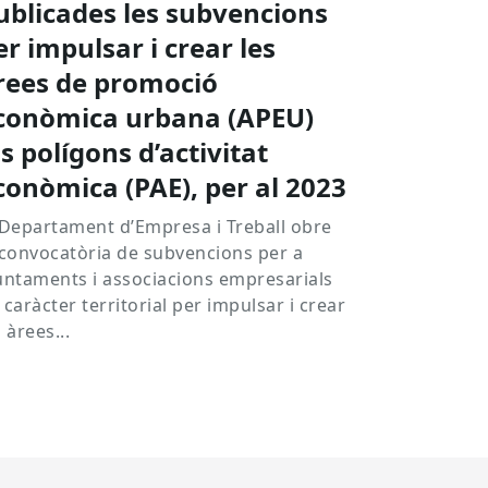
ublicades les subvencions
er impulsar i crear les
rees de promoció
conòmica urbana (APEU)
ls polígons d’activitat
conòmica (PAE), per al 2023
 Departament d’Empresa i Treball obre
 convocatòria de subvencions per a
untaments i associacions empresarials
 caràcter territorial per impulsar i crear
s àrees...