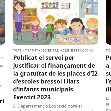
TOTS · TRAMITACIÓ ENTRE ADMINISTRACIONS
TO
Publicat el servei per
P
 T-
justificar el finançament de
a
RN
la gratuïtat de les places d’I2
s
d’escoles bressol i llars
l
TS
d’infants municipals.
(
Exercici 2023
El
ri
la
El Departament d’Educació obre el
pr