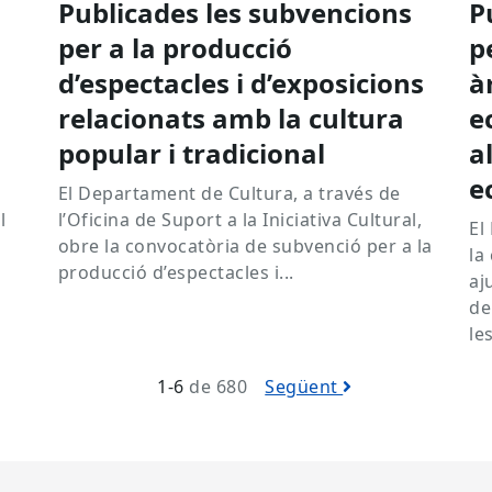
Publicades les subvencions
P
per a la producció
p
d’espectacles i d’exposicions
à
relacionats amb la cultura
e
popular i tradicional
a
e
El Departament de Cultura, a través de
l
l’Oficina de Suport a la Iniciativa Cultural,
El
obre la convocatòria de subvenció per a la
la
producció d’espectacles i...
aj
de
le
1-6
de 680
Següent