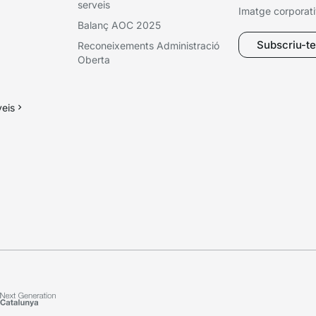
serveis
Imatge corporat
Balanç AOC 2025
Subscriu-te 
Reconeixements Administració
Oberta
veis