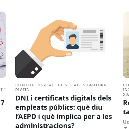
IDENTITAT DIGITAL · IDENTITAT I SIGNATURA
CE
T I
DIGITAL
ID
SI
DNI i certificats digitals dels
 7
R
empleats públics: què diu
t
l’AEPD i què implica per a les
ó
Us
administracions?