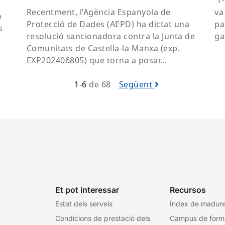
T‑
Recentment, l’Agència Espanyola de
va
ó
Protecció de Dades (AEPD) ha dictat una
pa
s
resolució sancionadora contra la Junta de
ga
Comunitats de Castella-la Manxa (exp.
EXP202406805) que torna a posar...
1-6
de 68
Següent
Et pot interessar
Recursos
Estat dels serveis
Índex de madures
Condicions de prestació dels
Campus de form