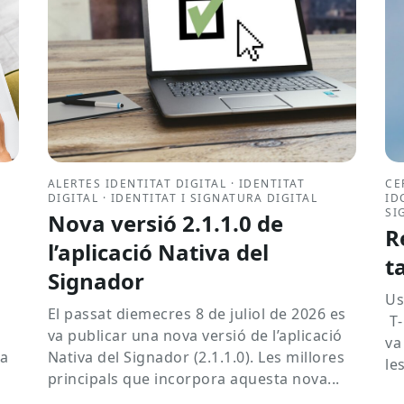
ALERTES IDENTITAT DIGITAL · IDENTITAT
CE
DIGITAL · IDENTITAT I SIGNATURA DIGITAL
ID
SI
Nova versió 2.1.1.0 de
R
l’aplicació Nativa del
t
Signador
Us
El passat diemecres 8 de juliol de 2026 es
T‑
va publicar una nova versió de l’aplicació
va
va
Nativa del Signador (2.1.1.0). Les millores
le
principals que incorpora aquesta nova...