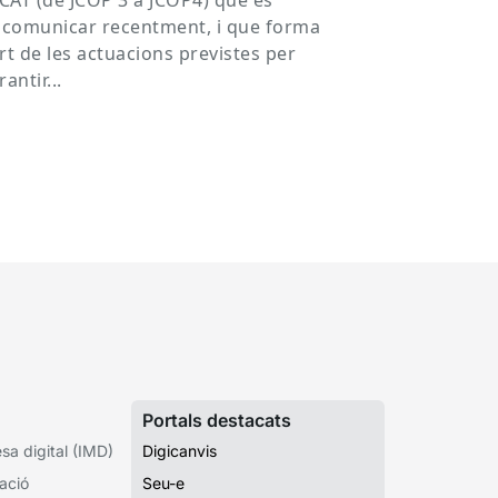
CAT (de JCOP 3 a JCOP4) que es
 comunicar recentment, i que forma
rt de les actuacions previstes per
rantir...
Portals destacats
a digital (IMD)
Digicanvis
ació
Seu-e