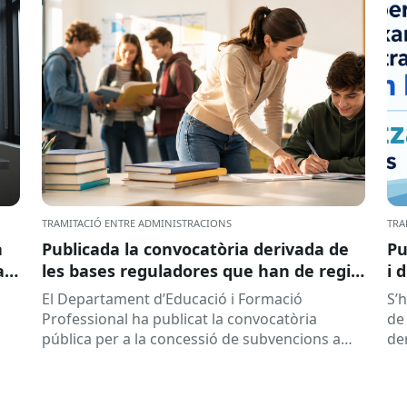
TRAMITACIÓ ENTRE ADMINISTRACIONS
TRA
a
Publicada la convocatòria derivada de
Pu
ar
les bases reguladores que han de regir
i 
la concessió de subvencions a centres
El Departament d’Educació i Formació
S’
educatius, per al desenvolupament de
Professional ha publicat la convocatòria
de 
programes de formació i inserció,
pública per a la concessió de subvencions a
de
durant el curs 2026-2027
centres educatius públics que no siguin de
de
titularitat...