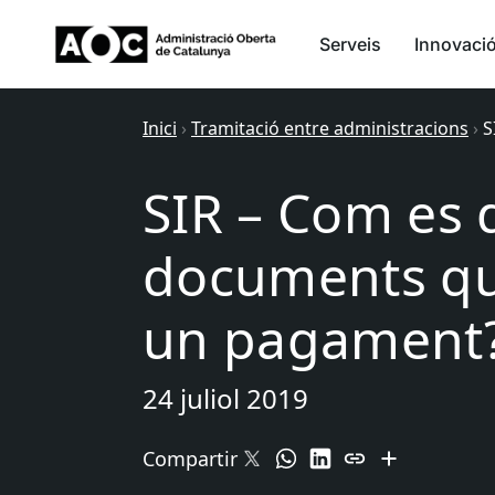
Serveis
Innovaci
Inici
›
Tramitació entre administracions
›
S
SIR – Com es d
documents que
un pagament
24 juliol 2019
Compartir