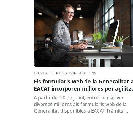
TRAMITACIÓ ENTRE ADMINISTRACIONS
Els formularis web de la Generalitat 
EACAT incorporen millores per agilitz
la tramitació
A partir del 20 de juliol, entren en servei
diverses millores als formularis web de la
Generalitat disponibles a EACAT Tràmits.
Aquests canvis tenen l’objectiu de...