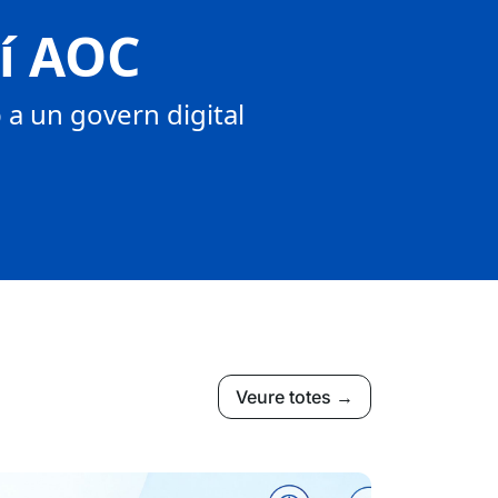
tí AOC
a un govern digital
Veure totes →