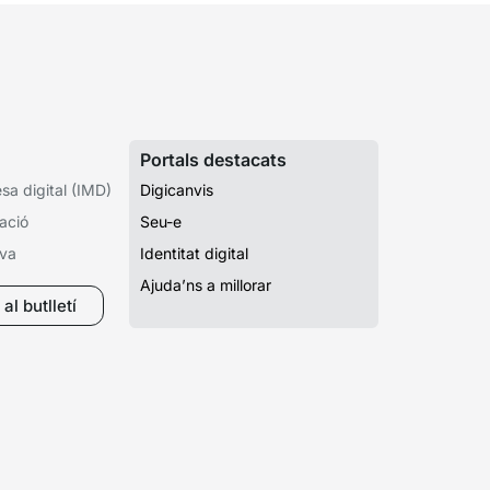
Portals destacats
a digital (IMD)
Digicanvis
ació
Seu-e
iva
Identitat digital
Ajuda’ns a millorar
al butlletí