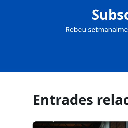
Subsc
Rebeu setmanalment
Entrades rela