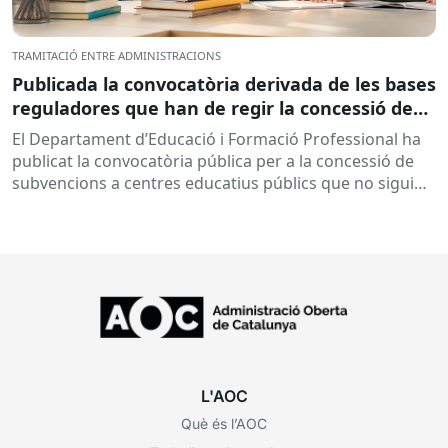
TRAMITACIÓ ENTRE ADMINISTRACIONS
Publicada la convocatòria derivada de les bases
reguladores que han de regir la concessió de
subvencions a centres educatius, per al
El Departament d’Educació i Formació Professional ha
desenvolupament de programes de formació i
publicat la convocatòria pública per a la concessió de
inserció, durant el curs 2026-2027
subvencions a centres educatius públics que no siguin
de titularitat...
L'AOC
Què és l’AOC