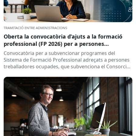
TRAMITACIÓ ENTRE ADMINISTRACIONS
Oberta la convocatòria d’ajuts a la formació
professional (FP 2026) per a persones
treballadores ocupades
Convocatòria per a subvencionar programes del
Sistema de Formació Professional adreçats a persones
treballadores ocupades, que subvenciona el Consorci
per a la Formació Contínua de Catalunya...