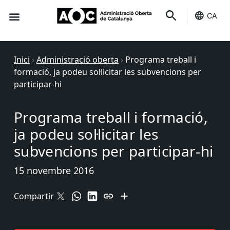
CA
Seu-e
Estat Serveis
Inici
›
Administració oberta
›
Programa treball i
formació, ja podeu sol·licitar les subvencions per
participar-hi
Programa treball i formació,
ja podeu sol·licitar les
subvencions per participar-hi
15 novembre 2016
Compartir