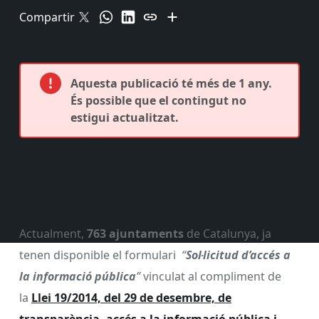
Compartir
Aquesta publicació té més de 1 any.
És possible que el contingut no
estigui actualitzat.
Actualment,
763 ajuntaments
de Catalunya, ja
tenen disponible el formulari
“
Sol·licitud d’accés a
la informació pública
”
vinculat al compliment de
la
Llei 19/2014, del 29 de desembre, de
transparència, accés a la informació pública i