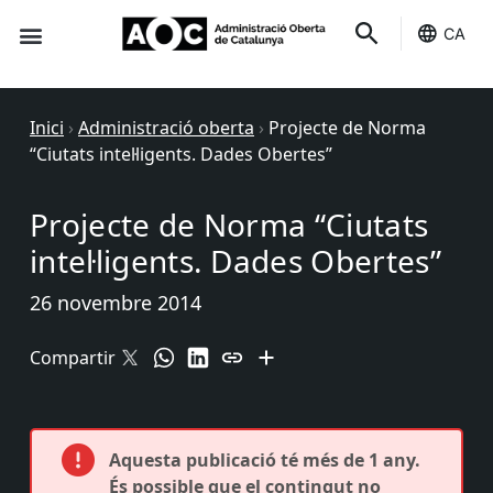
CA
Seu-e
Estat Serveis
Inici
›
Administració oberta
›
Projecte de Norma
“Ciutats intel·ligents. Dades Obertes”
Projecte de Norma “Ciutats
intel·ligents. Dades Obertes”
26 novembre 2014
Compartir
Aquesta publicació té més de 1 any.
És possible que el contingut no