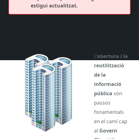
estigui actualitzat.
L’
obertura i la
reutilització
de la
informació
pública
són
passos
fonamentals
en el camí cap
al
Govern