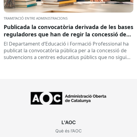
TRAMITACIÓ ENTRE ADMINISTRACIONS
Publicada la convocatòria derivada de les bases
reguladores que han de regir la concessió de
subvencions a centres educatius, per al
El Departament d’Educació i Formació Professional ha
desenvolupament de programes de formació i
publicat la convocatòria pública per a la concessió de
inserció, durant el curs 2026-2027
subvencions a centres educatius públics que no siguin
de titularitat...
L'AOC
Què és l’AOC