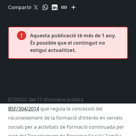
Compartir
Aquesta publicació té més de 1 any.
És possible que el contingut no
estigui actualitzat.
El DOGC del 17 d’octubre publica
l’Ordre
BSF/304/2014
que regula la concessió del
reconeixement de la formació d’interès en serveis
socials per a activitats de formació continuada per
part del Departament de Benestar Social i Família.