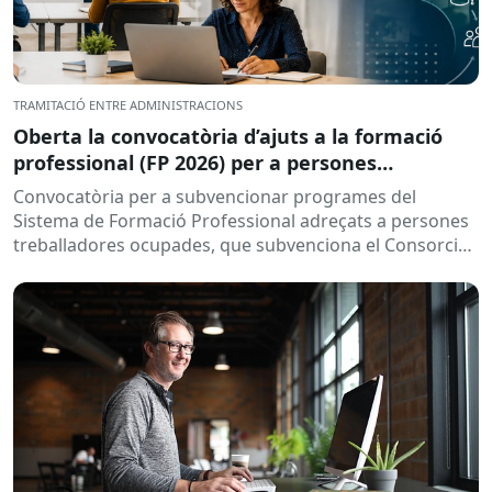
TRAMITACIÓ ENTRE ADMINISTRACIONS
Oberta la convocatòria d’ajuts a la formació
professional (FP 2026) per a persones
treballadores ocupades
Convocatòria per a subvencionar programes del
Sistema de Formació Professional adreçats a persones
treballadores ocupades, que subvenciona el Consorci
per a la Formació Contínua de Catalunya...