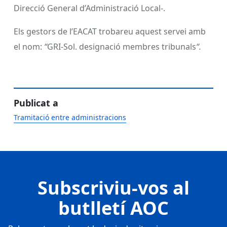
Direcció General d’Administració Local-.
Els gestors de l’EACAT trobareu aquest servei amb
el nom:
“
GRI-Sol. designació membres tribunals
“.
Publicat a
Tramitació entre administracions
Subscriviu-vos al
butlletí AOC