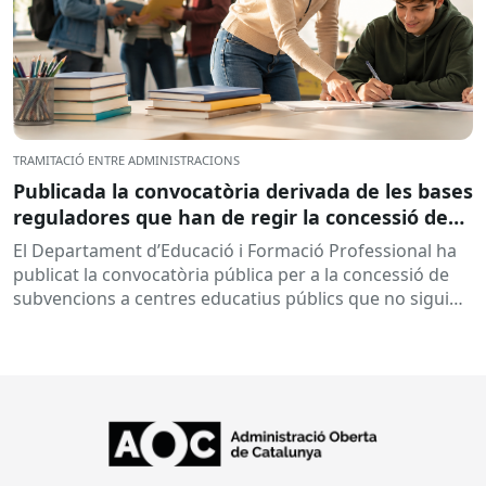
TRAMITACIÓ ENTRE ADMINISTRACIONS
Publicada la convocatòria derivada de les bases
reguladores que han de regir la concessió de
subvencions a centres educatius, per al
El Departament d’Educació i Formació Professional ha
desenvolupament de programes de formació i
publicat la convocatòria pública per a la concessió de
inserció, durant el curs 2026-2027
subvencions a centres educatius públics que no siguin
de titularitat...