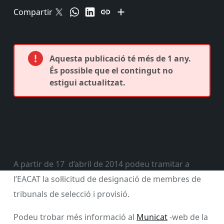
Compartir
Aquesta publicació té més de 1 any.
És possible que el contingut no
estigui actualitzat.
A partir de 17 d’abril de 2014 podeu tramitar a
l’EACAT la sol·licitud de designació de membres de
tribunals de selecció i provisió.
Podeu trobar més informació al
Municat
-web de la