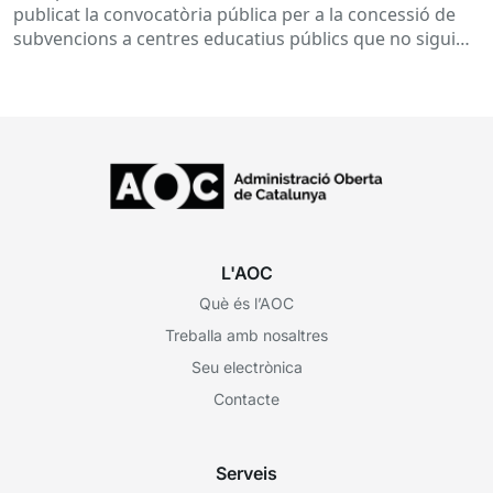
desenvolupament de programes de formació i
publicat la convocatòria pública per a la concessió de
inserció, durant el curs 2026-2027
subvencions a centres educatius públics que no siguin
de titularitat...
L'AOC
Què és l’AOC
Treballa amb nosaltres
Seu electrònica
Contacte
Serveis