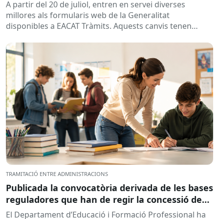
A partir del 20 de juliol, entren en servei diverses
millores als formularis web de la Generalitat
disponibles a EACAT Tràmits. Aquests canvis tenen
l’objectiu de...
TRAMITACIÓ ENTRE ADMINISTRACIONS
Publicada la convocatòria derivada de les bases
reguladores que han de regir la concessió de
subvencions a centres educatius, per al
El Departament d’Educació i Formació Professional ha