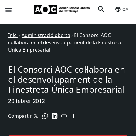
CA
Seu-e
Estat Serveis
Inici
›
Administració oberta
›
El Consorci AOC
col·labora en el desenvolupament de la Finestreta
Única Empresarial
El Consorci AOC col·labora en
el desenvolupament de la
Finestreta Única Empresarial
20 febrer 2012
Compartir