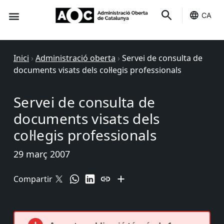
CA
Seu-e
Estat Serveis
Inici
›
Administració oberta
›
Servei de consulta de
documents visats dels col·legis professionals
Servei de consulta de
documents visats dels
col·legis professionals
29 març 2007
Compartir