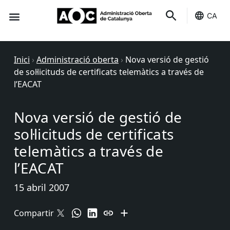
CA
Seu-e
Estat Serveis
Inici
›
Administració oberta
›
Nova versió de gestió
de sol·licituds de certificats telemàtics a través de
l’EACAT
Nova versió de gestió de
sol·licituds de certificats
telemàtics a través de
l’EACAT
15 abril 2007
Compartir